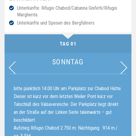
Unterkünfte: Rifugio Chabod/Cabanna Gnifetti/Rifugio
Margherita.
Unterkünfte und Spesen des Bergführers
TAG 01
SONNTAG
bitte pünktlich 14.00 Uhr am Parkplatz zur Chabod Hütte.
5.
Dieser ist kurz vor dem letzten Weiler Pont kurz vor
m 
Talschluß des Valsaverenche. Der Parkplatz liegt direkt
an der Straße auf der Linken Seite taleinwärts – gut
beschildert.
Aufstieg Rifugio Chabod 2.750 m. Nächtigung. 914 m./
ca. 3 Std.