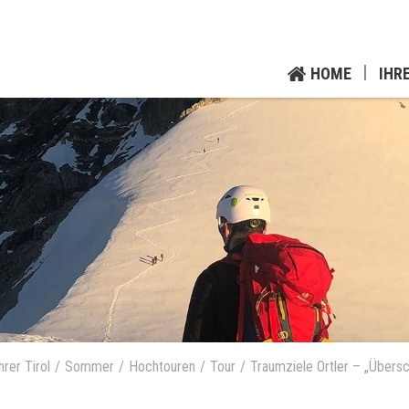
HOME
IHR
rer Tirol
Sommer
Hochtouren
Tour
Traumziele Ortler – „Übersc