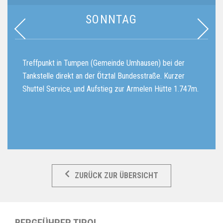
SONNTAG
Treffpunkt in Tumpen (Gemeinde Umhausen) bei der
Vo
lm
Tankstelle direkt an der Ötztal Bundesstraße. Kurzer
wu
Shuttel Service, und Aufstieg zur Armelen Hütte 1.747m.
Hü
ZURÜCK ZUR ÜBERSICHT
BERGFÜHRER TIROL