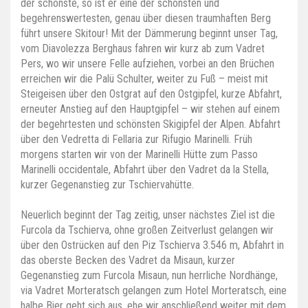
der schönste, so ist er eine der schönsten und
begehrenswertesten, genau über diesen traumhaften Berg
führt unsere Skitour! Mit der Dämmerung beginnt unser Tag,
vom Diavolezza Berghaus fahren wir kurz ab zum Vadret
Pers, wo wir unsere Felle aufziehen, vorbei an den Brüchen
erreichen wir die Palü Schulter, weiter zu Fuß – meist mit
Steigeisen über den Ostgrat auf den Ostgipfel, kurze Abfahrt,
erneuter Anstieg auf den Hauptgipfel – wir stehen auf einem
der begehrtesten und schönsten Skigipfel der Alpen. Abfahrt
über den Vedretta di Fellaria zur Rifugio Marinelli. Früh
morgens starten wir von der Marinelli Hütte zum Passo
Marinelli occidentale, Abfahrt über den Vadret da la Stella,
kurzer Gegenanstieg zur Tschiervahütte.
Neuerlich beginnt der Tag zeitig, unser nächstes Ziel ist die
Furcola da Tschierva, ohne großen Zeitverlust gelangen wir
über den Ostrücken auf den Piz Tschierva 3.546 m, Abfahrt in
das oberste Becken des Vadret da Misaun, kurzer
Gegenanstieg zum Furcola Misaun, nun herrliche Nordhänge,
via Vadret Morteratsch gelangen zum Hotel Morteratsch, eine
halbe Bier geht sich aus, ehe wir anschließend weiter mit dem