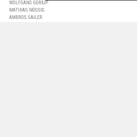
WOLFGANG GORIUP
MATHIAS NÖSSIG
AMBROS SAILER
KONTAKT
E-MAIL:
INFO@BERGFUEHRER-TIROL.COM
JETZT ANFRAGEN
WEITERE LINKS
IMPRESSUM
DATENSCHUTZ
AGB