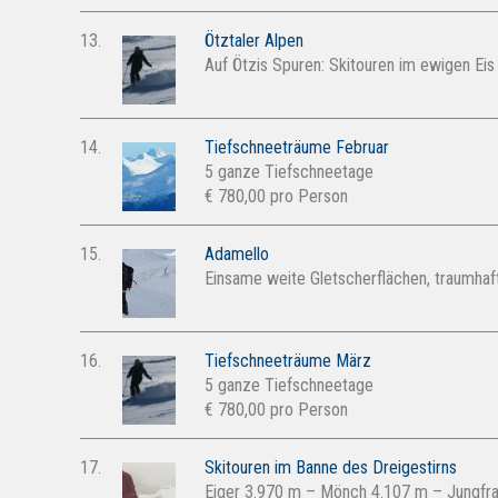
13.
Ötztaler Alpen
Auf Ötzis Spuren: Skitouren im ewigen Eis
14.
Tiefschneeträume Februar
5 ganze Tiefschneetage
€ 780,00 pro Person
15.
Adamello
Einsame weite Gletscherflächen, traumhaf
16.
Tiefschneeträume März
5 ganze Tiefschneetage
€ 780,00 pro Person
17.
Skitouren im Banne des Dreigestirns
Eiger 3.970 m – Mönch 4.107 m – Jungfr