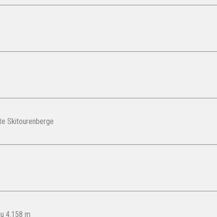
te Skitourenberge
au 4.158 m