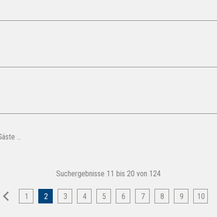
Gäste …
Suchergebnisse 11 bis 20 von 124
vorherige
n
1
2
3
4
5
6
7
8
9
10